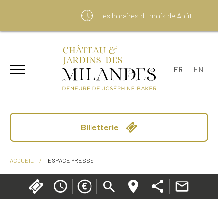
Les horaires du mois de
Août
FR
EN
Billetterie
ACCUEIL
/
ESPACE PRESSE