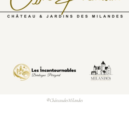
®ChâteaudesMilandes