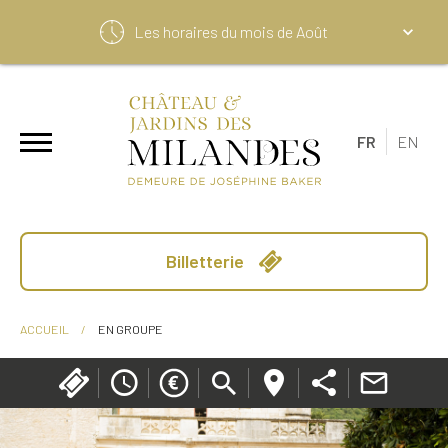
Les horaires du mois de
Août
FR
EN
Billetterie
ACCUEIL
/
EN GROUPE