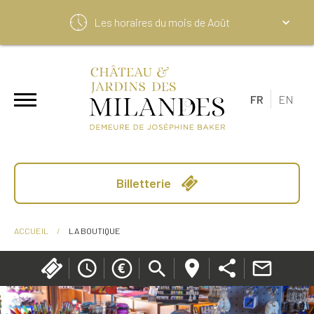
Les horaires du mois de
Août
FR
EN
Billetterie
ACCUEIL
/
LA BOUTIQUE