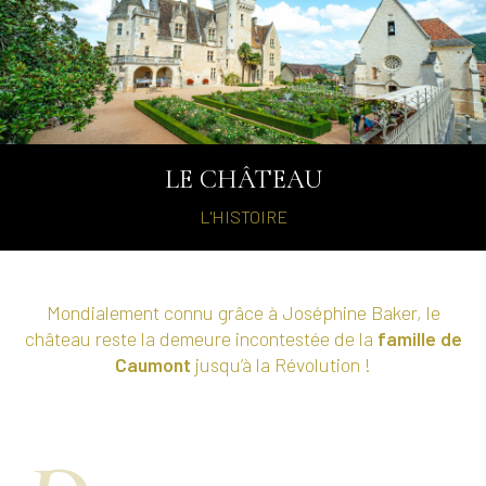
LE CHÂTEAU
L'HISTOIRE
Mondialement connu grâce à Joséphine Baker, le
château reste la demeure incontestée de la
famille de
Caumont
jusqu’à la Révolution !