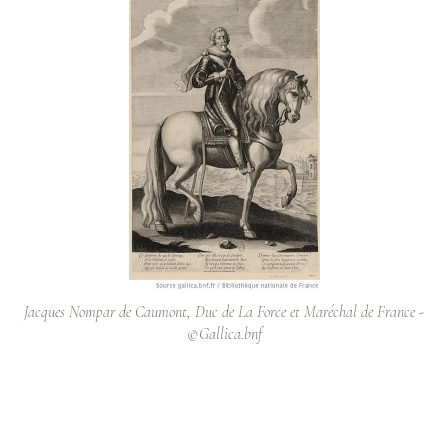
Jacques Nompar de Caumont, Duc de La Force et Maréchal de France -
©Gallica.bnf