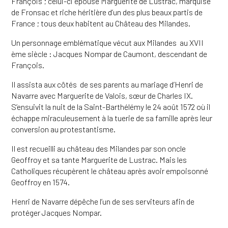
François ; celui-ci épouse Marguerite de Lustrac, marquise
de Fronsac et riche héritière d’un des plus beaux partis de
France ; tous deux habitent au Château des Milandes.
Un personnage emblématique vécut aux Milandes au XVII
ème siècle : Jacques Nompar de Caumont, descendant de
François.
Il assista aux côtés de ses parents au mariage d’Henri de
Navarre avec Marguerite de Valois, sœur de Charles IX.
S’ensuivit la nuit de la Saint-Barthélémy le 24 août 1572 où il
échappe miraculeusement à la tuerie de sa famille après leur
conversion au protestantisme.
Il est recueilli au château des Milandes par son oncle
Geoffroy et sa tante Marguerite de Lustrac. Mais les
Catholiques récupèrent le château après avoir empoisonné
Geoffroy en 1574.
Henri de Navarre dépêche l’un de ses serviteurs afin de
protéger Jacques Nompar.