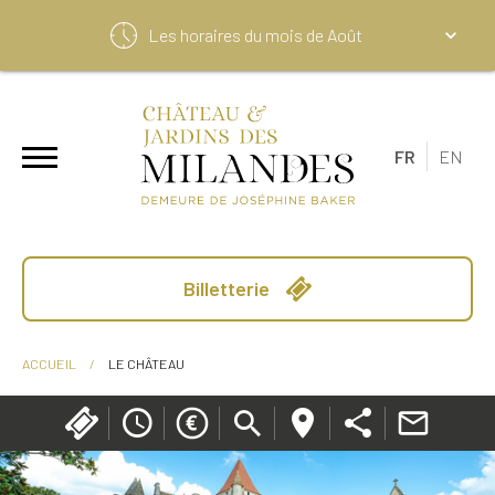
Les horaires du mois de
Août
FR
EN
Billetterie
ACCUEIL
/
LE CHÂTEAU