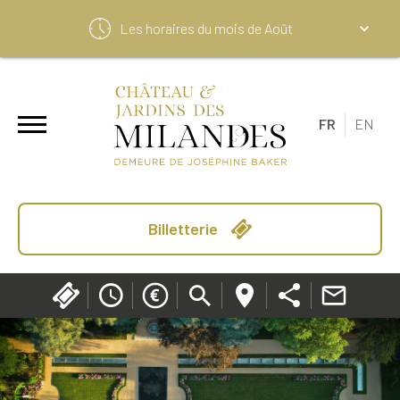
Les horaires du mois de
Août
FR
EN
Billetterie